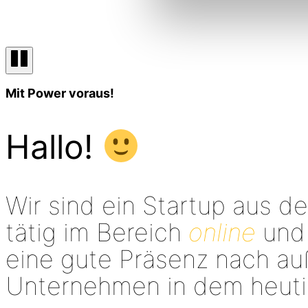
Hintergrundvideo
anhalten
Zum
Mit Power voraus!
Inhalt
scrollen
Hallo!
Wir sind ein Startup aus de
tätig im Bereich
online
un
eine gute Präsenz nach a
Unternehmen in dem heutige