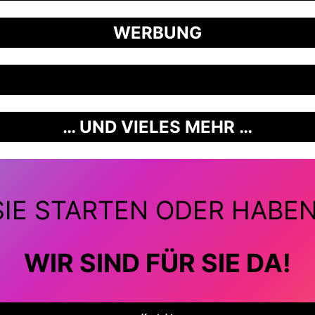
WERBUNG
… UND VIELES MEHR …
IE STARTEN ODER HABE
WIR SIND FÜR SIE DA!