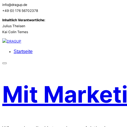
info@dragup.de
+49 (0) 176 56702378
Inhaltlich Verantwortliche:
Julius Theisen
Kai Colin Ternes
Zu
Inhalten
Startseite
springen
Seitenleiste
&
Navigation
Mit Market
umschalten